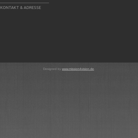
KONTAKT & ADRESSE
Designed by
www.mission4vision.de
.