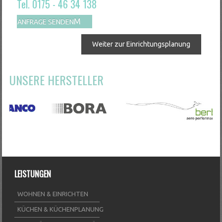
Tel. 0175 - 46 34 138
ANFRAGE SENDEN
Weiter zur Einrichtungsplanung
UNSERE HERSTELLER
LEISTUNGEN
WOHNEN & EINRICHTEN
KÜCHEN & KÜCHENPLANUNG