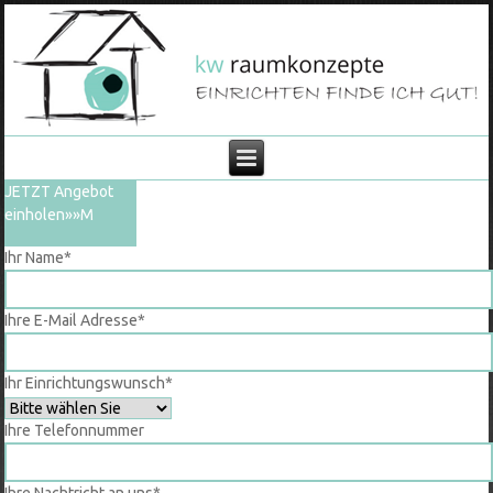
JETZT Angebot
einholen»»
Ihr Name
*
Ihre E-Mail Adresse
*
Ihr Einrichtungswunsch
*
Ihre Telefonnummer
Ihre Nachtricht an uns
*